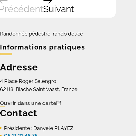
Précédent
Suivant
Randonnée pédestre, rando douce
Informations pratiques
Adresse
4 Place Roger Salengro
62118, Biache Saint Vaast, France
Ouvrir dans une carte
Contact
Présidente : Danyèle PLAYEZ
06.11.21.48.76