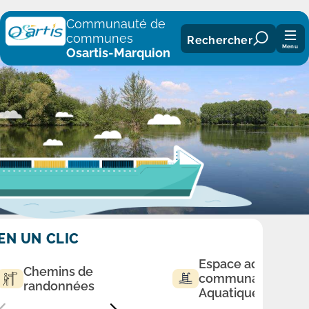
Panneau de gestion des cookies
Communauté de
communes
Rechercher
Menu
Osartis-Marquion
EN UN CLIC
Espace aqualudiq
Chemins de
communautaire
randonnées
Aquatique