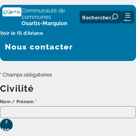
Panneau de gestion des cookies
Communauté de
communes
Rechercher
Menu
Osartis-Marquion
Voir le fil d’Ariane
Nous contacter
* Champs obligatoires
Civilité
Nom / Prénom
*
?
Aide