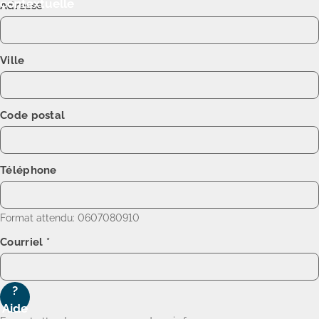
contextuelle
Adresse
Ville
Code postal
Téléphone
Format attendu: 0607080910
Courriel
*
?
Aide