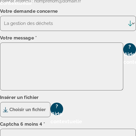
Format attendu : nomprenom@domain.fr
contextuelle
Votre demande concerne
Votre message
*
?
Aide
cont
Insérer un fichier
?
Choisir un fichier
Aide
contextuelle
Captcha
6 moins 4
*