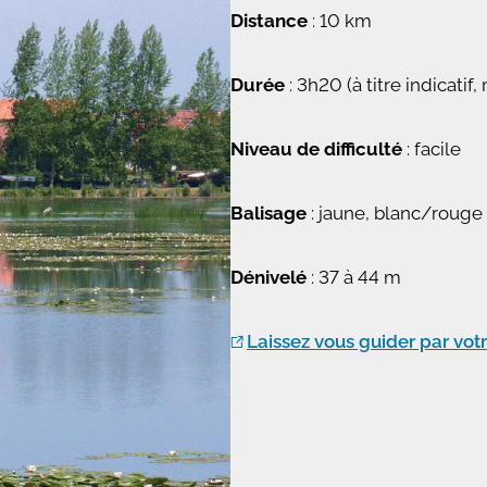
Distance
: 10 km
Durée
: 3h20 (à titre indicati
Niveau de difficulté
: facile
Balisage
: jaune, blanc/rouge
Dénivelé
: 37 à 44 m
Laissez vous guider par vo