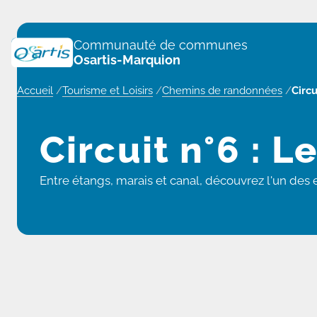
Panneau de gestion des cookies
Communauté de communes
Osartis-Marquion
Accueil
/
Tourisme et Loisirs
/
Chemins de randonnées
/
Circu
Circuit n°6 : L
Entre étangs, marais et canal, découvrez l'un des e