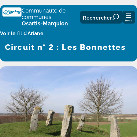
Panneau de gestion des cookies
Communauté de
communes
Rechercher
Menu
Osartis-Marquion
Voir le fil d’Ariane
Circuit n° 2 : Les Bonnettes