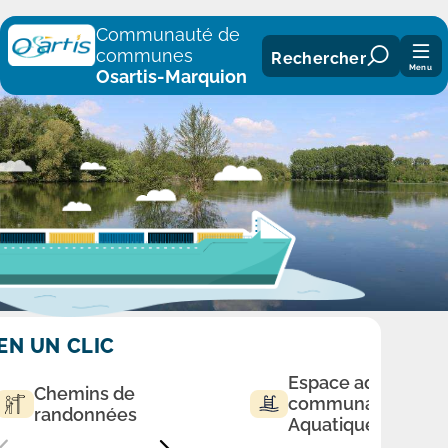
Panneau de gestion des cookies
Communauté de
communes
Rechercher
Menu
Osartis-Marquion
EN UN CLIC
Espace aqualudiq
Chemins de
communautaire
randonnées
Aquatique