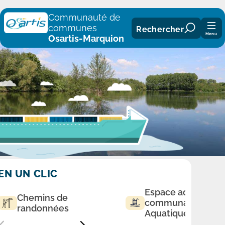
Panneau de gestion des cookies
Communauté de
communes
Rechercher
Menu
Osartis-Marquion
EN UN CLIC
Espace aqualudiq
Chemins de
communautaire
randonnées
Aquatique