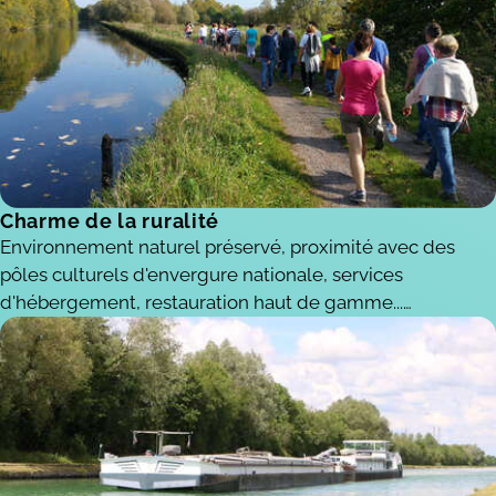
autant en avoir les inconvénients, un environnement
naturel préservé, une culture industrielle forte et un
bassin d'emploi de 500.000 habitants, toutes les raisons
s'offrent à vous pour investir sur Osartis-Marquion !
Charme de la ruralité
Environnement naturel préservé, proximité avec des
pôles culturels d'envergure nationale, services
d'hébergement, restauration haut de gamme...
L'implantation sur le territoire d'Osartis-Marquion offre un
niveau de vie supérieur à la moyenne régionale en
conciliant dynamisme économique et mise en valeur de
l'environnement.