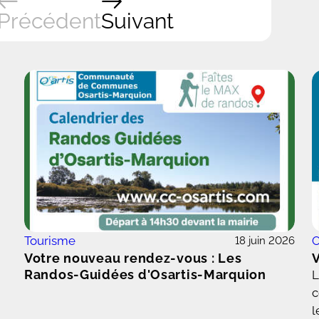
Précédent
Suivant
Tourisme
O
18 juin 2026
Votre nouveau rendez-vous : Les
V
Randos-Guidées d'Osartis-Marquion
L
c
l