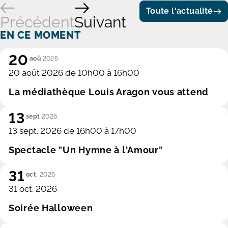
c
Toute l'actualité
Précédent
Suivant
d
d
EN CE MOMENT
t
20
aoû
2026
20 août 2026 de 10h00 à 16h00
La médiathèque Louis Aragon vous attend
13
sept
2026
13 sept. 2026 de 16h00 à 17h00
Spectacle "Un Hymne à l'Amour"
31
oct.
2026
31 oct. 2026
Soirée Halloween