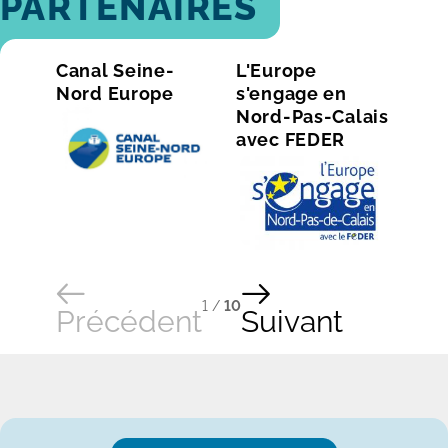
PARTENAIRES
Canal Seine-
L'Europe
Rég
Nord Europe
s'engage en
Fra
Nord-Pas-Calais
avec FEDER
1
/
10
Précédent
Suivant