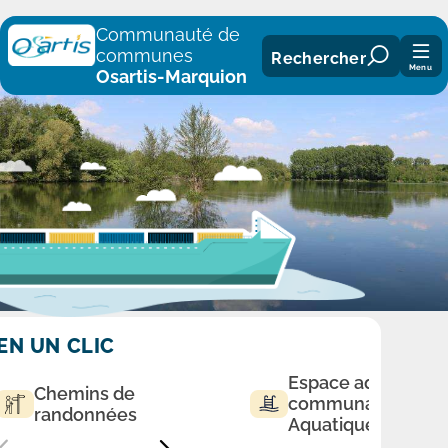
Panneau de gestion des cookies
Communauté de
communes
Rechercher
Menu
Osartis-Marquion
EN UN CLIC
Espace aqualudiq
Chemins de
communautaire
randonnées
Aquatique