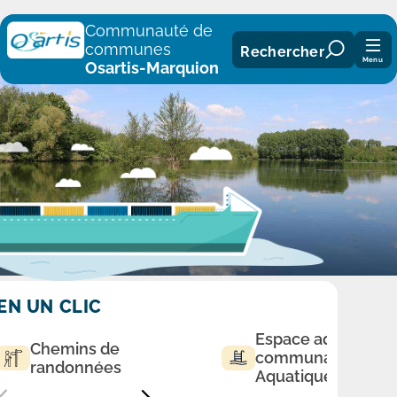
Panneau de gestion des cookies
Communauté de
communes
Rechercher
Menu
Osartis-Marquion
EN UN CLIC
Espace aqualudiq
Chemins de
communautaire
randonnées
Aquatique