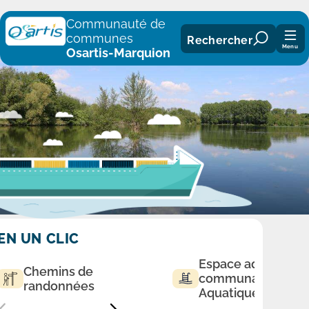
Panneau de gestion des cookies
Communauté de
communes
Rechercher
Menu
Osartis-Marquion
EN UN CLIC
Espace aqualudiq
Chemins de
communautaire
randonnées
Aquatique