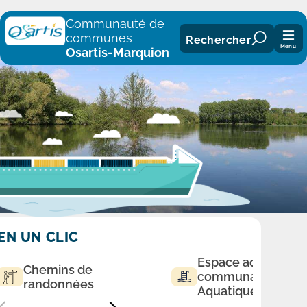
Panneau de gestion des cookies
Communauté de
communes
Rechercher
Menu
Osartis-Marquion
EN UN CLIC
Espace aqualudiq
Chemins de
communautaire
randonnées
Aquatique