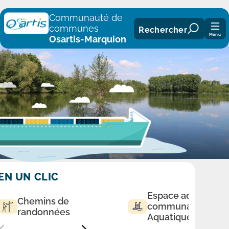
Panneau de gestion des cookies
Communauté de
communes
Rechercher
Menu
Osartis-Marquion
EN UN CLIC
Espace aqualudiq
Chemins de
communautaire
randonnées
Aquatique