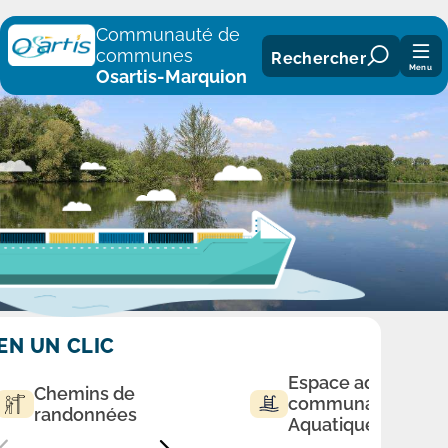
Panneau de gestion des cookies
Communauté de
communes
Rechercher
Menu
Osartis-Marquion
EN UN CLIC
Espace aqualudiq
Chemins de
communautaire
randonnées
Aquatique