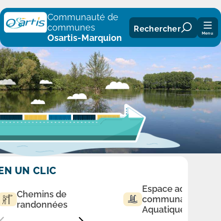
Panneau de gestion des cookies
Communauté de
communes
Rechercher
Menu
Osartis-Marquion
EN UN CLIC
Espace aqualudiq
Chemins de
communautaire
randonnées
Aquatique