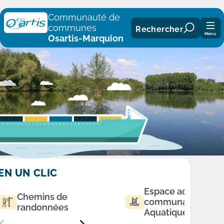
Panneau de gestion des cookies
Communauté de
communes
Rechercher
Menu
Osartis-Marquion
EN UN CLIC
Espace aqualudiq
Chemins de
communautaire
randonnées
Aquatique