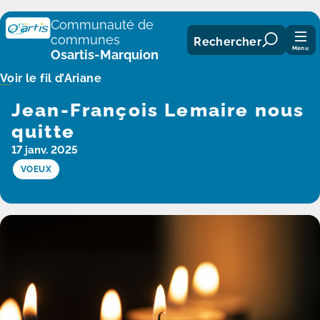
Panneau de gestion des cookies
Communauté de
communes
Rechercher
Menu
Osartis-Marquion
Voir le fil d’Ariane
Jean-François Lemaire nous
quitte
17 janv. 2025
VOEUX