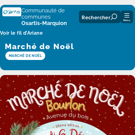
Panneau de gestion des cookies
Communauté de
communes
Rechercher
Menu
Osartis-Marquion
Voir le fil d’Ariane
Marché de Noël
MARCHÉ DE NOËL