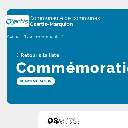
Panneau de gestion des cookies
Communauté de communes
Osartis-Marquion
Accueil
/
Nos événements
/
Retour à la liste
Commémorati
COMMÉMORATION
08
mai
2026
de 11:00 à 12:00