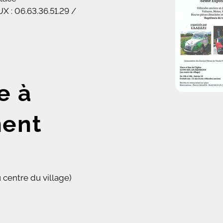
X : 06.63.36.51.29 /
e à
ment
u centre du village)