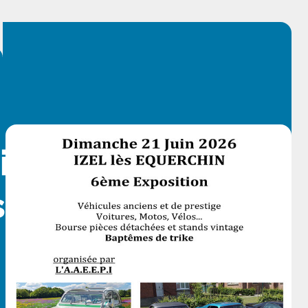
iens et de
...