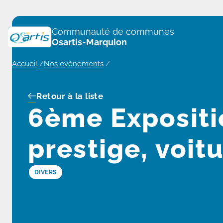
Panneau de gestion des cookies
Communauté de communes
Osartis-Marquion
Accueil
/
Nos événements
/
Retour à la liste
6ème Expositi
prestige, voitu
DIVERS