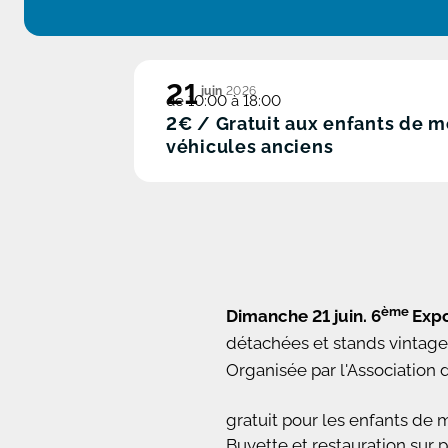
21
juin
2026
de 10:00 à 18:00
2€ / Gratuit aux enfants de m
véhicules anciens
ème
Dimanche 21 juin. 6
Expo
détachées et stands vintage
Organisée par l'Association 
gratuit pour les enfants de 
Buvette et restauration sur 