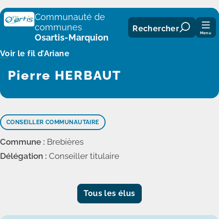
Panneau de gestion des cookies
Communauté de
communes
Rechercher
Menu
Osartis-Marquion
Voir le fil d’Ariane
Pierre HERBAUT
CONSEILLER COMMUNAUTAIRE
Commune :
Brebières
Délégation :
Conseiller titulaire
Tous les élus