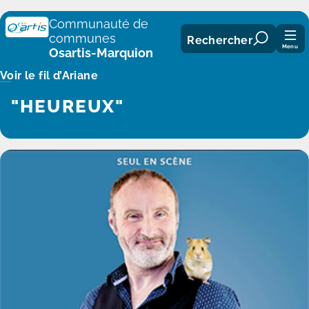
Panneau de gestion des cookies
Communauté de
communes
Rechercher
Menu
Osartis-Marquion
Voir le fil d’Ariane
"HEUREUX"