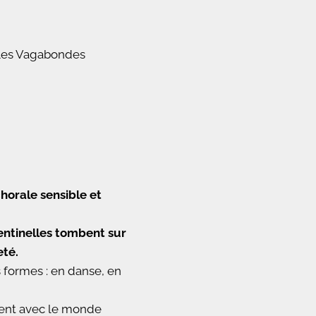
es Vagabondes
chorale sensible et
entinelles tombent sur
eté.
 formes : en danse, en
uent avec le monde