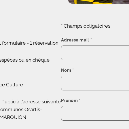
* Champs obligatoires
Adresse mail
*
 formulaire = 1 réservation
 espèces ou en chèque
Nom
*
ice Culture
Prénom
*
 Public à l'adresse suivante
ommunes Osartis-
60 MARQUION