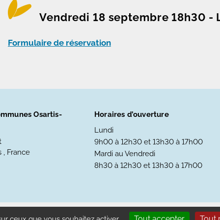
Vendredi 18 septembre 18h30 - 
Formulaire de réservation
mmunes Osartis-
Horaires d’ouverture
Lundi
t
9h00 à 12h30 et 13h30 à 17h00
 , France
Mardi au Vendredi
8h30 à 12h30 et 13h30 à 17h00
cessibilité : partiellement conforme
Tout accepter
Tout 
 sur ceux que vous souhaitez activer