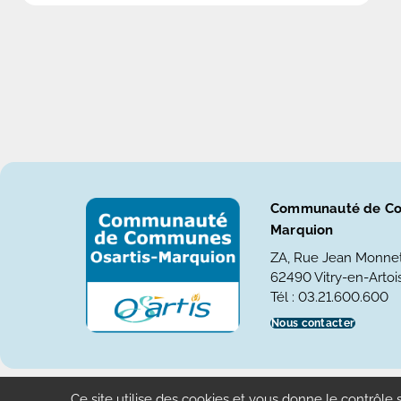
Communauté de Co
Marquion
ZA, Rue Jean Monne
62490 Vitry-en-Artois
Tél : 03.21.600.600
Nous contacter
Plan du site
Gestion des cookies
Mentions Légales
Ac
Ce site utilise des cookies et vous donne le contrôle