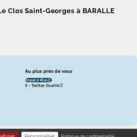
Le Clos Saint-Georges à BARALLE
Au plus près de vous
Espace élus
X - Twitter Osartis
Un site produit par
Eolas
refuser
Personnaliser
Politique de confidentialité