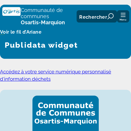
Panneau de gestion des cookies
Communauté de
communes
Rechercher
Menu
Osartis-Marquion
Voir le fil d’Ariane
Publidata widget
Accédez à votre service numérique personnalisé
d'information déchets