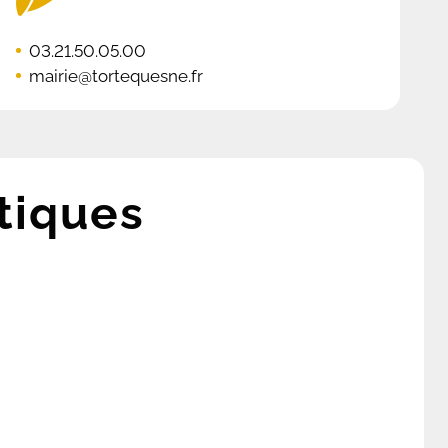
03.21.50.05.00
mairie@tortequesne.fr
tiques