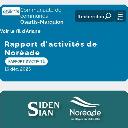
Panneau de gestion des cookies
Communauté de
communes
Rechercher
Menu
Osartis-Marquion
Voir le fil d’Ariane
Rapport d'activités de
Noréade
RAPPORT D'ACTIVITÉ
16 déc. 2025