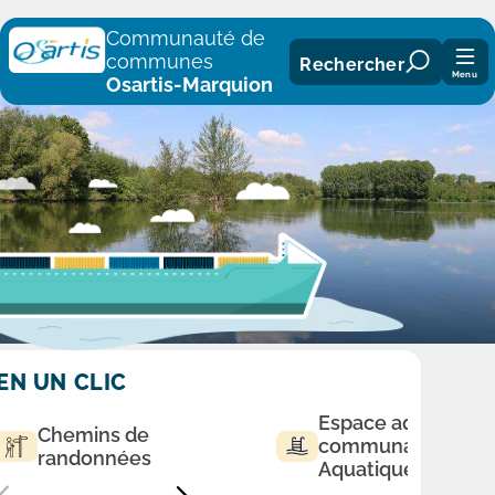
Panneau de gestion des cookies
Communauté de
communes
Rechercher
Menu
Osartis-Marquion
EN UN CLIC
Espace aqualudiq
Chemins de
communautaire
randonnées
Aquatique