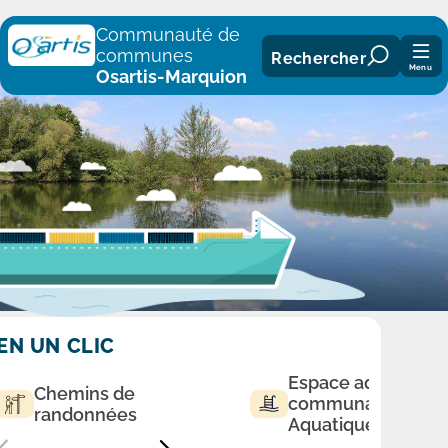
Panneau de gestion des cookies
Communauté de
communes
Rechercher
Menu
Osartis-Marquion
EN UN CLIC
Espace aqualudiq
Chemins de
communautaire
randonnées
Aquatique