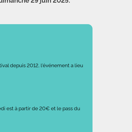
 dimanche 29 juin 2025.
tival depuis 2012, l'événement a lieu
di est à partir de 20€ et le pass du