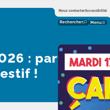
Nous contacter
Accessibilité
Rechercher
Menu
2026 : participez 
stif !