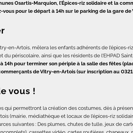
nes Osartis-Marquion, l’Épices-riz solidaire et la com
vous pour le départ à 14h sur le parking de la gare de V
er
try-en-Artois, mêlera les enfants adhérents de l’épices-riz 
et du périscolaire, ainsi que les résidents de l’EHPAD Sain
 à 14h pour terminer son périple à la salle des fêtes (p
s commerçants de Vitry-en-Artois (sur inscription au 032
e vous !
s qui permettront la création des costumes, dès à présent
Artois (mairie, médiathèque et locaux de l’épices-riz soli
s suivantes : Des plumes, chutes de tulle, jeux de cartes
 incomplets), cassettes vidéo, cartes routières, chapeaux,