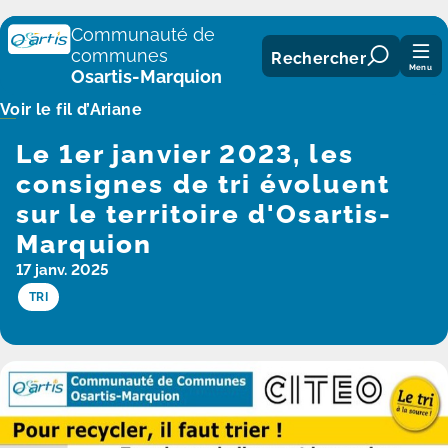
Panneau de gestion des cookies
Communauté de
communes
Rechercher
Menu
Osartis-Marquion
Voir le fil d’Ariane
Le 1er janvier 2023, les
consignes de tri évoluent
sur le territoire d'Osartis-
Marquion
17 janv. 2025
TRI