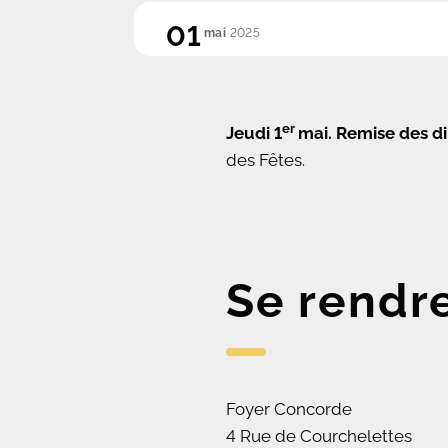
01
mai
2025
er
Jeudi 1
mai. R
emise des di
des Fêtes.
Se rendr
Foyer Concorde
4 Rue de Courchelettes