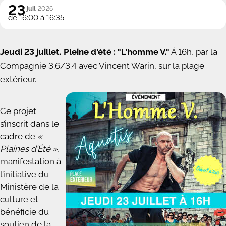
23
juil
2026
de 16:00 à 16:35
Jeudi 23 juillet. Pleine d'été : "L'homme V."
À 16h, par la
C
ompagnie 3.6/3.4 avec Vincent Warin, sur la plage
extérieur.
Ce projet
s’inscrit dans le
cadre de
«
Plaines d’Été »
,
manifestation à
l’initiative du
Ministère de la
culture et
bénéficie du
soutien de la