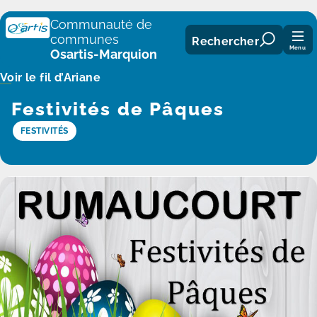
Panneau de gestion des cookies
Communauté de
communes
Rechercher
Menu
Osartis-Marquion
Voir le fil d’Ariane
Festivités de Pâques
FESTIVITÉS