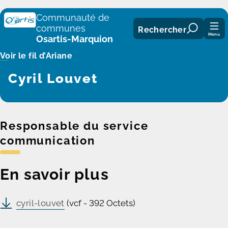
Panneau de gestion des cookies
Communauté de
communes
Rechercher
Menu
Osartis-Marquion
Voir le fil d’Ariane
Cyril Louvet
Responsable du service
communication
En savoir plus
cyril-louvet
(vcf - 392 Octets)