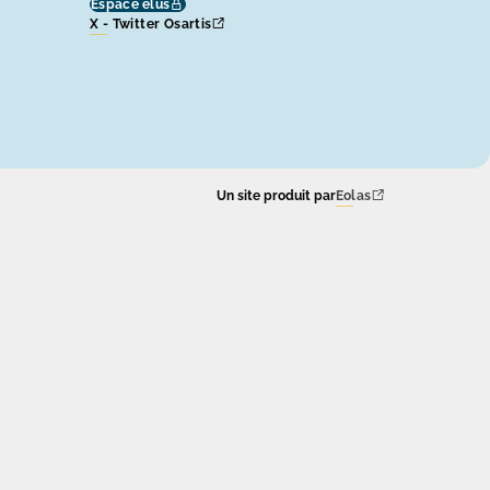
Espace élus
X - Twitter Osartis
Un site produit par
Eolas