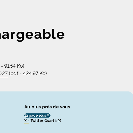
hargeable
 - 91.54 Ko)
2027
(pdf - 424.97 Ko)
Au plus près de vous
Espace élus
X - Twitter Osartis