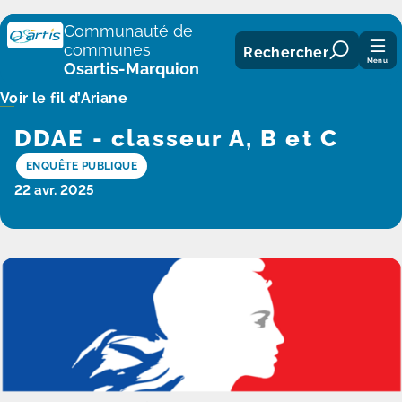
Panneau de gestion des cookies
Communauté de
communes
Rechercher
Menu
Osartis-Marquion
Voir le fil d’Ariane
DDAE - classeur A, B et C
ENQUÊTE PUBLIQUE
22 avr. 2025