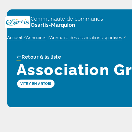
Panneau de gestion des cookies
Communauté de communes
Osartis-Marquion
Accueil
/
Annuaires
/
Annuaire des associations sportives
/
Retour à la liste
Association G
VITRY EN ARTOIS