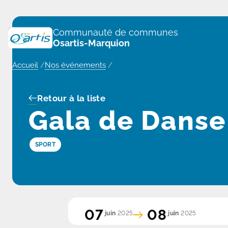
Panneau de gestion des cookies
Communauté de communes
Osartis-Marquion
Accueil
/
Nos événements
/
Retour à la liste
Gala de Danse
SPORT
07
08
juin
2025
juin
2025