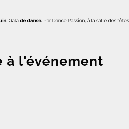
uin.
G
ala
de danse.
Par Dance Passion, à la
salle des fêtes
e à l'événement