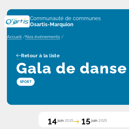
Panneau de gestion des cookies
Communauté de communes
Osartis-Marquion
Accueil
/
Nos événements
/
Retour à la liste
Gala de danse
SPORT
14
15
juin
2025
juin
2025