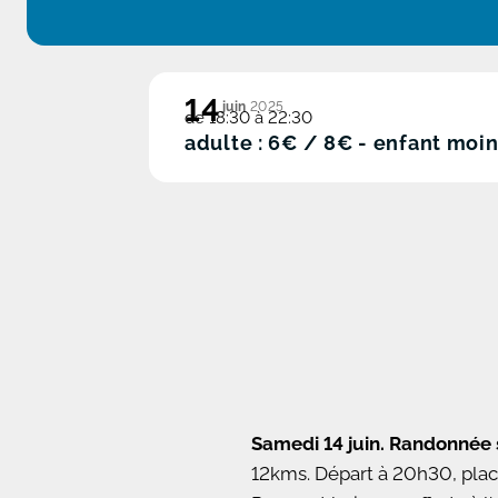
14
juin
2025
de 18:30 à 22:30
adulte : 6€ / 8€ - enfant moin
Samedi 14 juin. Randonnée
12kms. Départ à 20h30, place