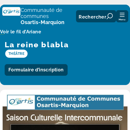
Panneau de gestion des cookies
Communauté de
communes
Rechercher
Menu
Osartis-Marquion
Voir le fil d’Ariane
La reine blabla
THÉÂTRE
Formulaire d’inscription