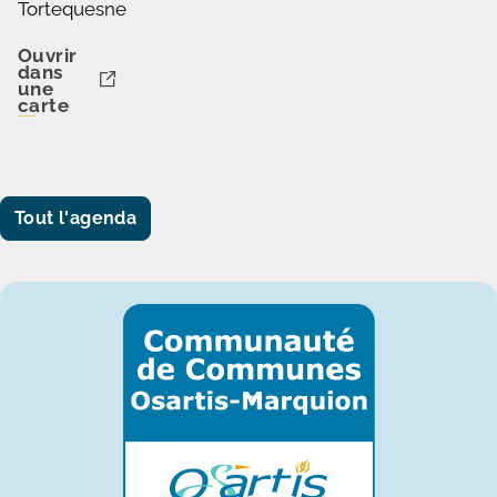
Tortequesne
Ouvrir
dans
une
carte
Tout l'agenda