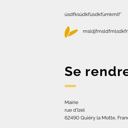
ùsdfksùdkfùsdkfùmkmlf*
msldjfmsldfmlsdkf
Se rendr
Mairie
rue d'Izel
62490 Quiéry la Motte, Fran