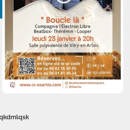
lqkdmlqsk