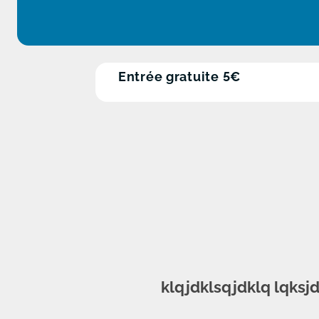
Entrée gratuite 5€
klqjdklsqjdklq lqks