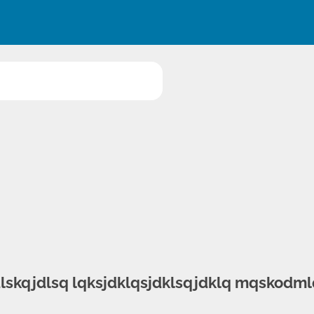
jdlskqjdlsq lqksjdklqsjdklsqjdklq mqskodm