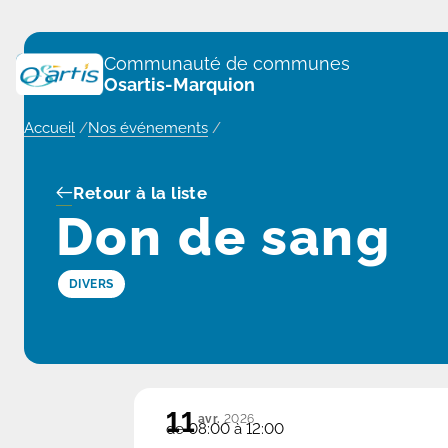
Panneau de gestion des cookies
Communauté de communes
Osartis-Marquion
Accueil
/
Nos événements
/
Retour à la liste
Don de sang
DIVERS
11
avr.
2026
de 08:00 à 12:00