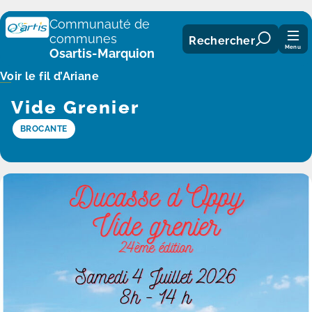
Panneau de gestion des cookies
Communauté de
communes
Rechercher
Menu
Osartis-Marquion
Voir le fil d’Ariane
Vide Grenier
BROCANTE