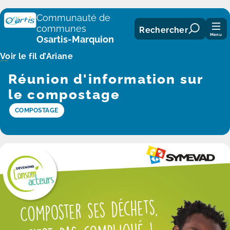
Panneau de gestion des cookies
Communauté de
communes
Rechercher
Menu
Osartis-Marquion
Voir le fil d’Ariane
Réunion d'information sur
le compostage
COMPOSTAGE