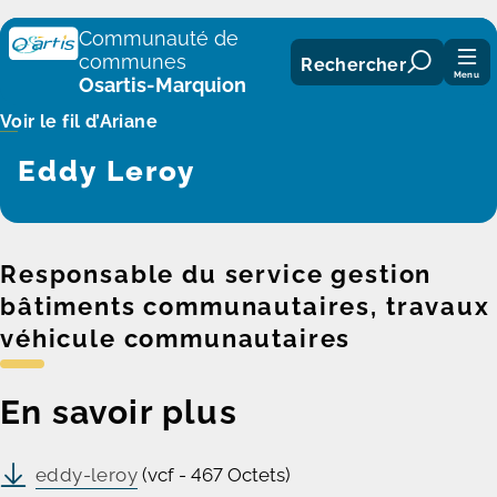
Panneau de gestion des cookies
Communauté de
communes
Rechercher
Menu
Osartis-Marquion
Voir le fil d’Ariane
Eddy Leroy
Responsable du service gestion
bâtiments communautaires, travaux
véhicule communautaires
En savoir plus
eddy-leroy
(vcf - 467 Octets)