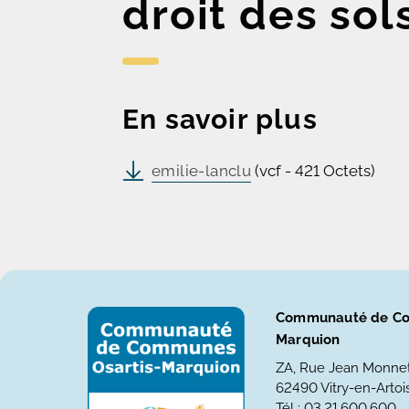
droit des sol
En savoir plus
emilie-lanclu
(vcf - 421 Octets)
Communauté de Co
Marquion
ZA, Rue Jean Monne
62490 Vitry-en-Artois
Tél : 03.21.600.600